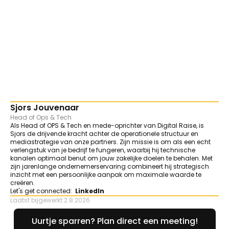
Sjors Jouvenaar
Head of Ops & Tech
Als Head of OPS & Tech en mede-oprichter van Digital Raise, is
Sjors de drijvende kracht achter de operationele structuur en
mediastrategie van onze partners. Zijn missie is om als een echt
verlengstuk van je bedrijf te fungeren, waarbij hij technische
kanalen optimaal benut om jouw zakelijke doelen te behalen. Met
zijn jarenlange ondernemerservaring combineert hij strategisch
inzicht met een persoonlijke aanpak om maximale waarde te
creëren.
Let's get connected:
LinkedIn
Laatst bijgewerkt:
2.8.2026
Uurtje sparren? Plan direct een meeting!