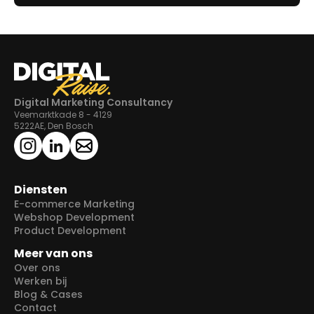
Digital Marketing Consultancy
Veemarktkade 8 - 4129
5222AE, Den Bosch
Diensten
E-commerce Marketing
Webshop Development
Product Development
Meer van ons
Over ons
Werken bij
Blog & Cases
Contact